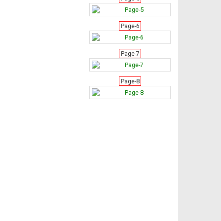
Page-6
Page-7
Page-8