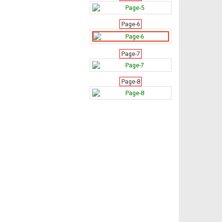
Page-6
Page-7
Page-8